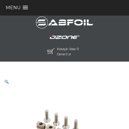
MENU
Koszyk: Ilosc 0
Cena
0
zł