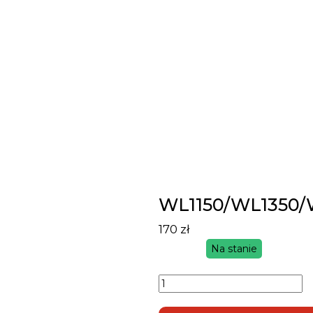
WL1150/WL1350
170
zł
Na stanie
ilość
Sabfoil
Cover