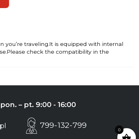
60/WLP1160/WLP1260/WLP1360
you’re traveling.It is equipped with internal
use.Please check the compatibility in the
on. – pt. 9:00 - 16:00
799-132-799
pl
0