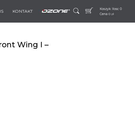
Koszyk: Ilosc 0
IS
KONTAKT
Cena
0
zł
ront Wing I –