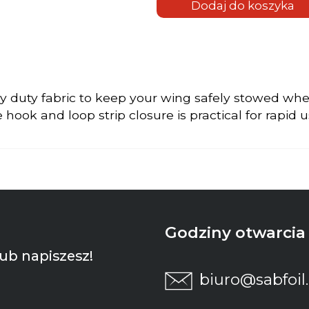
Front
Dodaj do koszyka
Wing I -
WL1150/WL1350/WLP10
y duty fabric to keep your wing safely stowed when 
 hook and loop strip closure is practical for rapid 
Godziny otwarcia p
ub napiszesz!
biuro@sabfoil.