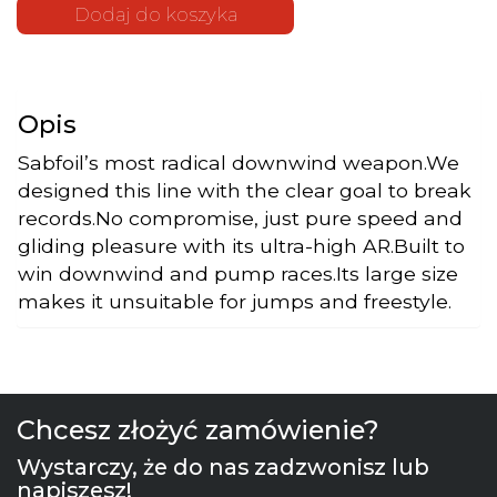
PRO 1260 |
Dodaj do koszyka
T8
Hydrofoil
Front
Wing
Opis
Sabfoil’s most radical downwind weapon.We
designed this line with the clear goal to break
records.No compromise, just pure speed and
gliding pleasure with its ultra-high AR.Built to
win downwind and pump races.Its large size
makes it unsuitable for jumps and freestyle.
Chcesz złożyć zamówienie?
Wystarczy, że do nas zadzwonisz lub
napiszesz!