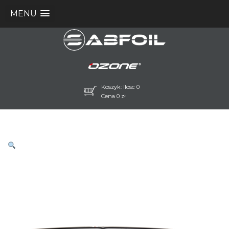
MENU
Koszyk: Ilosc 0
Cena
0
zł