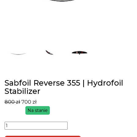
Sabfoil Reverse 355 | Hydrofoil
Stabilizer
800
zł
700
zł
Pierwotna
Aktualna
Na stanie
cena
cena
ilość
wynosiła:
wynosi:
Sabfoil
800 zł.
700 zł.
Reverse