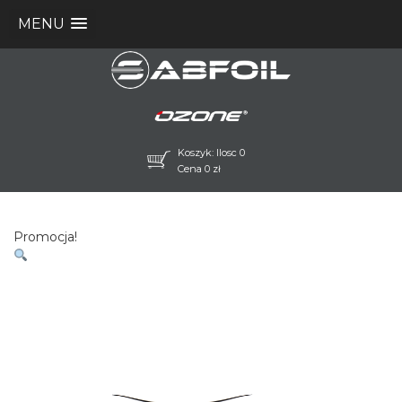
MENU
Koszyk: Ilosc 0
Cena
0
zł
Promocja!