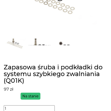
Zapasowa śruba i podkładki do
systemu szybkiego zwalniania
(Q01K)
97
zł
Na stanie
ilość
Zapasowa