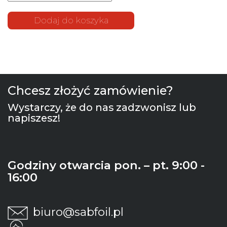
śruba i
podkładki
Dodaj do koszyka
do
systemu
szybkiego
zwalniania
(Q01K)
Chcesz złożyć zamówienie?
Wystarczy, że do nas zadzwonisz lub
napiszesz!
Godziny otwarcia pon. – pt. 9:00 -
16:00
biuro@sabfoil.pl