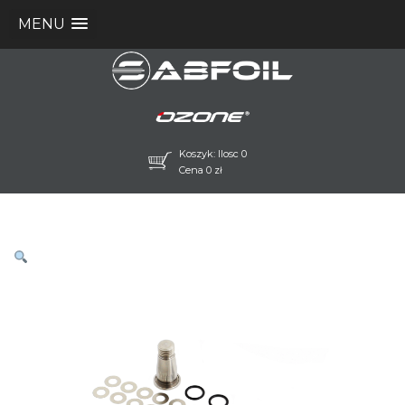
MENU
Koszyk: Ilosc 0
Cena
0
zł